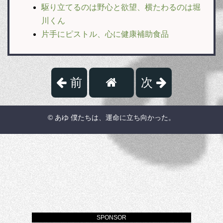
駆り立てるのは野心と欲望、横たわるのは堀
川くん
片手にピストル、心に健康補助食品
前
次
© あゆ 僕たちは、運命に立ち向かった。
SPONSOR