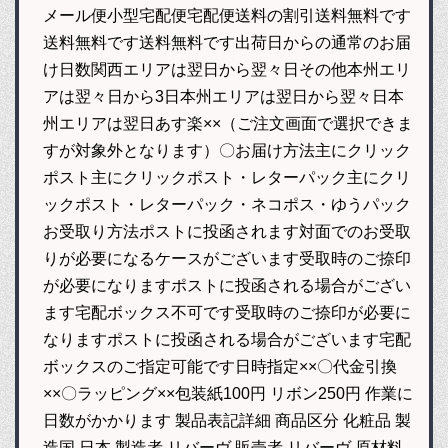
メール便小型宅配便宅配便送料の割引送料無料です
送料無料です送料無料です出荷日からの通常のお届
け日数関西エリアは翌日から翌々日その他本州エリ
アは翌々日から3日本州エリアは翌日から翌々日本
州エリアは翌日あす楽××（ご注文画面で選択できま
すが対象外となります）〇お届け方法主にクリック
ポスト主にクリックポスト・レターパック主にクリ
ックポスト・レターパック・ネコポス・ゆうパック
お受取り方法ポストに投函されます対面でのお受取
りが必要になるケースがございます受取時のご捺印
が必要になりますポストに投函される場合がござい
ます宅配ボックス不可です受取時のご捺印が必要に
なりますポストに投函される場合がございます宅配
ボックスのご指定可能です日時指定××〇代金引換
××〇ラッピング××包装紙100円 リボン250円 作業に
日数がかかります 製品表記詳細 商品区分 化粧品 製
造国 日本 製造者 リバーヴ 販売者 リバーヴ 原材料