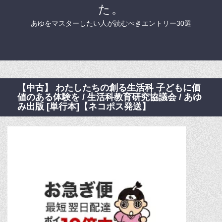
た。
あゆをマスターしたい人が読むべきエントリー30選
【中古】 わたしたちの創る生活科 子どもに価
値のある体験を / 生活科教育研究協議会 / あゆ
み出版 [単行本]【ネコポス発送】