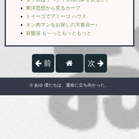
東洋思想から見るカープ
トイーゴでアミーゴ ハウス
キン肉マンをお探しの方集合ー♪
岩盤浴 も～っともっともっと
前
次
© あゆ 僕たちは、運命に立ち向かった。